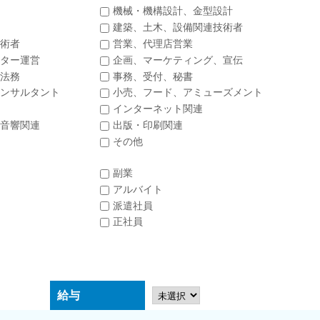
機械・機構設計、金型設計
建築、土木、設備関連技術者
術者
営業、代理店営業
ター運営
企画、マーケティング、宣伝
法務
事務、受付、秘書
ンサルタント
小売、フード、アミューズメント
インターネット関連
音響関連
出版・印刷関連
その他
副業
アルバイト
派遣社員
正社員
給与