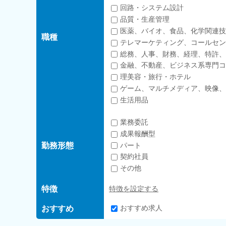
回路・システム設計
品質・生産管理
医薬、バイオ、食品、化学関連技
職種
テレマーケティング、コールセン
総務、人事、財務、経理、特許、
金融、不動産、ビジネス系専門コ
理美容・旅行・ホテル
ゲーム、マルチメディア、映像、
生活用品
業務委託
成果報酬型
勤務形態
パート
契約社員
その他
特徴
特徴を設定する
おすすめ
おすすめ求人